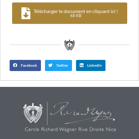
Télécharger le document en cliquant ici !
68 KB
Facebook
Twitter
LinkedIn