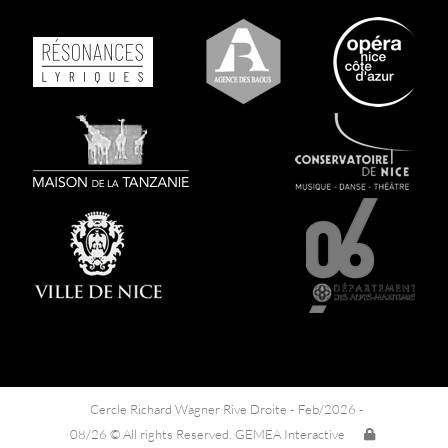
Cercle Richard Wagner Rive Droite -
Feb/2026 -
08/26 © All rights Reserved. GEMEA Interactive