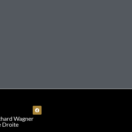
chard Wagner
e Droite