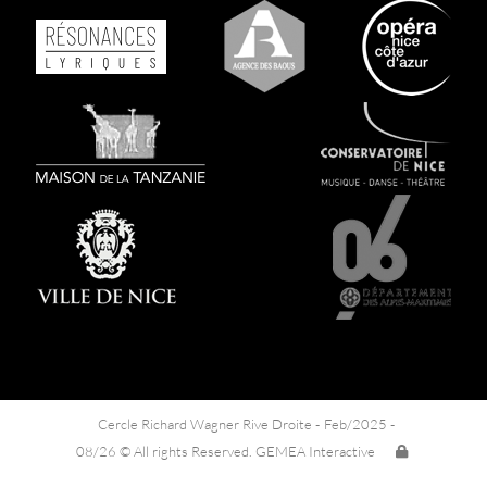
Cercle Richard Wagner Rive Droite -
Feb/2025 -
08/26 © All rights Reserved. GEMEA Interactive