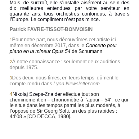
Mais, de surcroît, elle s’installe aisément au sein des
dix meilleures entendues par votre serviteur en
quarante ans, tous orchestres confondus, à travers
l’Europe. Le compliment n’est pas mince.
Patrick FAVRE-TISSOT-BONVOISIN
Pour notre part, nous découvrîmes cet artiste ici-
1
même en décembre 2017, dans le
Concerto pour
piano en la mineur Opus 54
de Schumann.
À notre connaissance : seulement deux auditions
2
depuis 1975.
Des deux, nous fîmes, en leurs temps, dûment le
3
compte-rendu dan
s
Lyon-Newsletter.com
.
4
Nikolaj Szeps-Znaider
effectue tout son
cheminement en – chronomètre à l’appui – 54′ ; ce qui
le situe dans les tempos parmi les plus modérés, à
l’opposé de Sir Georg Solti, un des plus rapides :
44’08 » [CD DECCA, 1980].