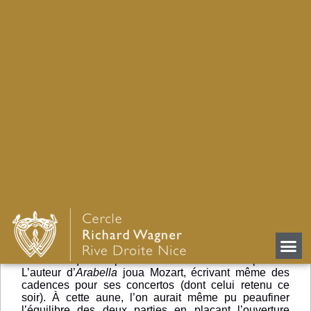
Strauss
Retour
Une tendance s’esquisse ces dernières années : la
production mozartienne espace ses venues avec
l’O.N.L, subissant un sort à peine plus enviable que
Haydn. Tout révèle l’appréhension croissante à
afficher les compositeurs du Siècle des Lumières,
aujourd’hui phagocytés, de facto, par les ensembles
« historiquement informés ». Or, Mozart effectue ce
soir un retour motivant. N’en déplaise aux scoliastes
naïfs, l’allier à Richard Strauss n’a rien d’incongru.
L’admiration du second pour le premier s’avère
patente dans maintes pages d’une production
protéiforme,
Der Rosenkavalier
en tête. Mais cela ne
constitue qu’une partie d’une relation atemporelle.
L’auteur d’
Arabella
joua Mozart, écrivant même des
cadences pour ses concertos (dont celui retenu ce
soir). À cette aune, l’on aurait même pu peaufiner
l’équilibre des deux parties en plaçant l’ouverture