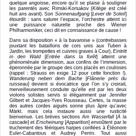
quelque angoisse, encore qu’il se plaise à souligner
les parentés avec Rimski-Korsakov (
Kitège
est créé
huit ans avant). Son
Sonnenaufgang
[
Lever de Soleil
]
étourdit : sans saturer l’espace, l’orchestre atteint ici
une puissance naturelle proche des Wiener
Philharmoniker, ceci dit en connaissance de cause !
Dans sa disposition « à la bavaroise » (contrebasses
jouxtant les bataillons de cors unis aux
Tuben
à
Jardin, les trompettes et cuivres graves à Cour),
Eintritt
in den Wald
[
Entrée dans la forêt
] atteint une
phénoménale dimension, aux confins de l’immersion,
éperonnée par le groupe des cors placés en coulisses
(rappel : Strauss en exige 12 pour cette fonction !).
Wanderung neben dem Bache
[
Flânerie près du
ruisseau
] devient si évocatrice que l’on s’y croirait,
merveilleusement conduite qu’elle est par les deux
violons solistes servis si élégamment par Jennifer
Gilbert et Jacques-Yves Rousseau. Certes, la masse
des autres cordes aiguës sonne plus âpre qu’avec
Märkl, mais cela instaure aussi une rusticité
bienvenue. Les brèves sections
Am Wasserfall
[
À la
cascade
] et
Erscheinung
[
Apparition
] envoûtent par le
truchement des féériques harpes confiées à Éléonore
Euler-Cabantous et Audrey Perrin. Tout aussi