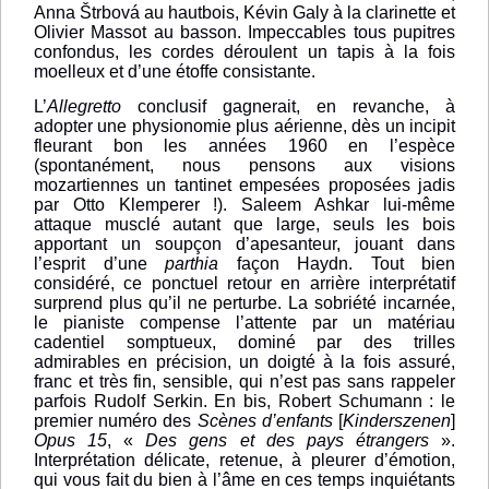
Anna Štrbová au hautbois, Kévin Galy à la clarinette et
Olivier Massot au basson. Impeccables tous pupitres
confondus, les cordes déroulent un tapis à la fois
moelleux et d’une étoffe consistante.
L’
Allegretto
conclusif gagnerait, en revanche, à
adopter une physionomie plus aérienne, dès un incipit
fleurant bon les années 1960 en l’espèce
(spontanément, nous pensons aux visions
mozartiennes un tantinet empesées proposées jadis
par Otto Klemperer !). Saleem Ashkar lui-même
attaque musclé autant que large, seuls les bois
apportant un soupçon d’apesanteur, jouant dans
l’esprit d’une
parthia
façon Haydn. Tout bien
considéré, ce ponctuel retour en arrière interprétatif
surprend plus qu’il ne perturbe. La sobriété incarnée,
le pianiste compense l’attente par un matériau
cadentiel somptueux, dominé par des trilles
admirables en précision, un doigté à la fois assuré,
franc et très fin, sensible, qui n’est pas sans rappeler
parfois Rudolf Serkin. En bis, Robert Schumann : le
premier numéro des
Scènes d’enfants
[
Kinderszenen
]
Opus 15
, «
Des gens et des pays étrangers
».
Interprétation délicate, retenue, à pleurer d’émotion,
qui vous fait du bien à l’âme en ces temps inquiétants