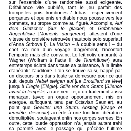
sur l’ensemble d’une randonnée aussi exigeante.
Défaillance vite oubliée, tant le jeu parfait des
trompettes puis trombones / tubas, respectivement
perçantes et opulents en diable nous pousse vers les
sommets, au propre comme au figuré. Accomplis,
Auf
dem Gletscher
[
Sur le glacier
] et
Gefahrvolle
Augenblicke
[
Moments dangereux
], attestent d’une
vitesse de croisière retrouvée (hautbois solo superlatif
d’Anna Štrbová !). La
Vision
– à double sens ! – du
chef n’a rien d’un voyage d’agrément, l’inconfort
l’emporte mais elle convainc. Le leitmotiv emprunté à
Wagner (Wolfram à l’acte III de
Tannhäuser
) aura
entretemps éclaté dans toute sa puissance, à la limite
d’anéantir l’auditoire. L’on se trouve saisi, happé par
un discours pris dans toute sa démesure pour ce qui
suit, depuis
Nebel steigen auf
[
Le Brouillard se lève
]
jusqu’à
Elegie
[
Élégie
].
Stille vor dem Sturm
[
Silence
avant la tempête
] a rarement reçu un traitement aussi
menaçant (avec un orgue opportunément mis en
exergue, suffoquant, tenu par Octavian Saunier), au
point que
Gewitter und Sturm, Abstieg
[
Orage et
tempête, descente
] accède à une fonction libératrice
démultipliée, soulageant enfin nos gorges serrées. En
outre, cette lourde oppression n’a jamais autant trahi
sa parenté avec le passage qui précède l’ultime