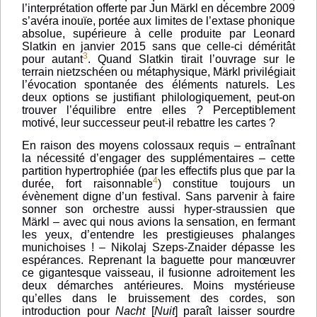
l’interprétation offerte par Jun Märkl en décembre 2009
s’avéra inouïe, portée aux limites de l’extase phonique
absolue, supérieure à celle produite par Leonard
Slatkin en janvier 2015 sans que celle-ci déméritât
3
pour autant
. Quand Slatkin tirait l’ouvrage sur le
terrain nietzschéen ou métaphysique, Märkl privilégiait
l’évocation spontanée des éléments naturels. Les
deux options se justifiant philologiquement, peut-on
trouver l’équilibre entre elles ? Perceptiblement
motivé, leur successeur peut-il rebattre les cartes ?
En raison des moyens colossaux requis – entraînant
la nécessité d’engager des supplémentaires – cette
partition hypertrophiée (par les effectifs plus que par la
4
durée, fort raisonnable
) constitue toujours un
évènement digne d’un festival. Sans parvenir à faire
sonner son orchestre aussi hyper-straussien que
Märkl – avec qui nous avions la sensation, en fermant
les yeux, d’entendre les prestigieuses phalanges
munichoises ! – Nikolaj Szeps-Znaider dépasse les
espérances. Reprenant la baguette pour manœuvrer
ce gigantesque vaisseau, il fusionne adroitement les
deux démarches antérieures. Moins mystérieuse
qu’elles dans le bruissement des cordes, son
introduction pour
Nacht
[
Nuit
] paraît laisser sourdre