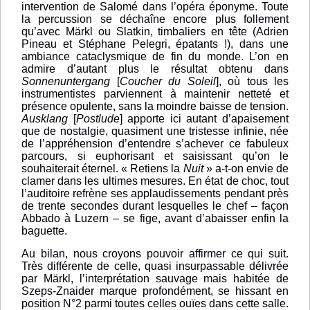
intervention de Salomé dans l’opéra éponyme. Toute
la percussion se déchaîne encore plus follement
qu’avec Märkl ou Slatkin, timbaliers en tête (Adrien
Pineau et Stéphane Pelegri, épatants !), dans une
ambiance cataclysmique de fin du monde. L’on en
admire d’autant plus le résultat obtenu dans
Sonnenuntergang
[
Coucher du Soleil
], où tous les
instrumentistes parviennent à maintenir netteté et
présence opulente, sans la moindre baisse de tension.
Ausklang
[
Postlude
] apporte ici autant d’apaisement
que de nostalgie, quasiment une tristesse infinie, née
de l’appréhension d’entendre s’achever ce fabuleux
parcours, si euphorisant et saisissant qu’on le
souhaiterait éternel. « Retiens la
Nuit
» a-t-on envie de
clamer dans les ultimes mesures. En état de choc, tout
l’auditoire refrène ses applaudissements pendant près
de trente secondes durant lesquelles le chef – façon
Abbado à Luzern – se fige, avant d’abaisser enfin la
baguette.
Au bilan, nous croyons pouvoir affirmer ce qui suit.
Très différente de celle, quasi insurpassable délivrée
par Märkl, l’interprétation sauvage mais habitée de
Szeps-Znaider marque profondément, se hissant en
position N°2 parmi toutes celles ouïes dans cette salle.