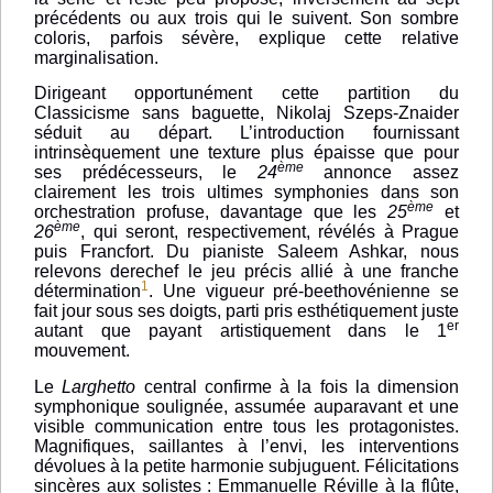
précédents ou aux trois qui le suivent. Son sombre
coloris, parfois sévère, explique cette relative
marginalisation.
Dirigeant opportunément cette partition du
Classicisme sans baguette, Nikolaj Szeps-Znaider
séduit au départ. L’introduction fournissant
intrinsèquement une texture plus épaisse que pour
ème
ses prédécesseurs, le
24
annonce assez
clairement les trois ultimes symphonies dans son
ème
orchestration profuse, davantage que les
25
et
ème
26
, qui seront, respectivement, révélés à Prague
puis Francfort. Du pianiste Saleem Ashkar, nous
relevons derechef le jeu précis allié à une franche
1
détermination
. Une vigueur pré-beethovénienne se
fait jour sous ses doigts, parti pris esthétiquement juste
er
autant que payant artistiquement dans le 1
mouvement.
Le
Larghetto
central confirme à la fois la dimension
symphonique soulignée, assumée auparavant et une
visible communication entre tous les protagonistes.
Magnifiques, saillantes à l’envi, les interventions
dévolues à la petite harmonie subjuguent. Félicitations
sincères aux solistes : Emmanuelle Réville à la flûte,