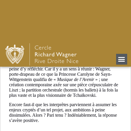
LYON – AUDITORIUM
MAURICE RAVEL : WAGNER
/ HERSANT / TCHAÏKOVSKI
Retour
Plus qu’on pourrait le croire au premier abord, ce programme
présente une cohérence bien réelle… lorsque l’on se donne la
peine d’y réfléchir. Car il y a un sens à réunir : Wagner,
porte-drapeau de ce que la Princesse Carolyne de Sayn-
Wittgenstein qualifia de «
Musique de l’Avenir
» ; une
création contemporaine axée sur une pièce crépusculaire de
Liszt ; la partition orchestrale (hormis les ballets) à la fois la
plus vaste et la plus visionnaire de Tchaïkovski.
Encore faut-il que les interprètes parviennent à assumer les
enjeux cryptés d’un tel projet, aux ambitions à peine
dissimulées. Alors ? Pari tenu ? Indéniablement, la réponse
s’avère positive.