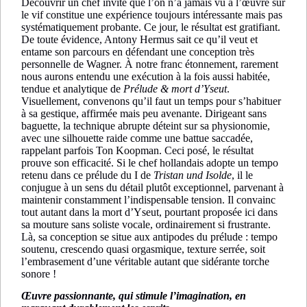
Découvrir un chef invité que l’on n’a jamais vu à l’œuvre sur
le vif constitue une expérience toujours intéressante mais pas
systématiquement probante. Ce jour, le résultat est gratifiant.
De toute évidence, Antony Hermus sait ce qu’il veut et
entame son parcours en défendant une conception très
personnelle de Wagner. À notre franc étonnement, rarement
nous aurons entendu une exécution à la fois aussi habitée,
tendue et analytique de
Prélude & mort d’Yseut
.
Visuellement, convenons qu’il faut un temps pour s’habituer
à sa gestique, affirmée mais peu avenante. Dirigeant sans
baguette, la technique abrupte déteint sur sa physionomie,
avec une silhouette raide comme une battue saccadée,
rappelant parfois Ton Koopman. Ceci posé, le résultat
prouve son efficacité. Si le chef hollandais adopte un tempo
retenu dans ce prélude du I de
Tristan und Isolde
, il le
conjugue à un sens du détail plutôt exceptionnel, parvenant à
maintenir constamment l’indispensable tension. Il convainc
tout autant dans la mort d’Yseut, pourtant proposée ici dans
sa mouture sans soliste vocale, ordinairement si frustrante.
Là, sa conception se situe aux antipodes du prélude : tempo
soutenu, crescendo quasi orgasmique, texture serrée, soit
l’embrasement d’une véritable autant que sidérante torche
sonore !
Œuvre passionnante, qui stimule l’imagination, en