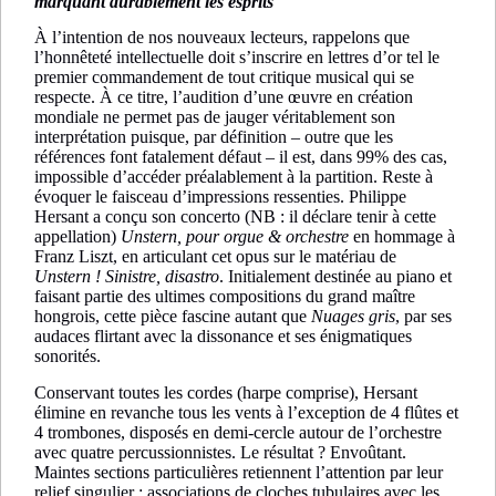
marquant durablement les esprits
À l’intention de nos nouveaux lecteurs, rappelons que
l’honnêteté intellectuelle doit s’inscrire en lettres d’or tel le
premier commandement de tout critique musical qui se
respecte. À ce titre, l’audition d’une œuvre en création
mondiale ne permet pas de jauger véritablement son
interprétation puisque, par définition – outre que les
références font fatalement défaut – il est, dans 99% des cas,
impossible d’accéder préalablement à la partition. Reste à
évoquer le faisceau d’impressions ressenties. Philippe
Hersant a conçu son concerto (NB : il déclare tenir à cette
appellation)
Unstern, pour orgue & orchestre
en hommage à
Franz Liszt, en articulant cet opus sur le matériau de
Unstern ! Sinistre, disastro
. Initialement destinée au piano et
faisant partie des ultimes compositions du grand maître
hongrois, cette pièce fascine autant que
Nuages gris
, par ses
audaces flirtant avec la dissonance et ses énigmatiques
sonorités.
Conservant toutes les cordes (harpe comprise), Hersant
élimine en revanche tous les vents à l’exception de 4 flûtes et
4 trombones, disposés en demi-cercle autour de l’orchestre
avec quatre percussionnistes. Le résultat ? Envoûtant.
Maintes sections particulières retiennent l’attention par leur
relief singulier : associations de cloches tubulaires avec les