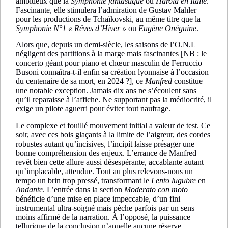
ambitieux que la
Symphonie fantastique
ou
Harold en Italie
.
Fascinante, elle stimulera l’admiration de Gustav Mahler
pour les productions de Tchaïkovski, au même titre que la
Symphonie N°1 « Rêves d’Hiver »
ou
Eugène Onéguine
.
Alors que, depuis un demi-siècle, les saisons de l’O.N.L
négligent des partitions à la marge mais fascinantes [NB : le
concerto géant pour piano et chœur masculin de Ferruccio
Busoni connaîtra-t-il enfin sa création lyonnaise à l’occasion
du centenaire de sa mort, en 2024 ?], ce
Manfred
constitue
une notable exception. Jamais dix ans ne s’écoulent sans
qu’il reparaisse à l’affiche. Ne supportant pas la médiocrité, il
exige un pilote aguerri pour éviter tout naufrage.
Le complexe et fouillé mouvement initial a valeur de test. Ce
soir, avec ces bois glaçants à la limite de l’aigreur, des cordes
robustes autant qu’incisives, l’incipit laisse présager une
bonne compréhension des enjeux. L’errance de Manfred
revêt bien cette allure aussi désespérante, accablante autant
qu’implacable, attendue. Tout au plus relevons-nous un
tempo un brin trop pressé, transformant le
Lento lugubre
en
Andante
. L’entrée dans la section
Moderato con moto
bénéficie d’une mise en place impeccable, d’un fini
instrumental ultra-soigné mais pèche parfois par un sens
moins affirmé de la narration. À l’opposé, la puissance
tellurique de la conclusion n’appelle aucune réserve,