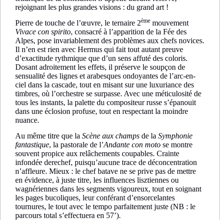
rejoignant les plus grandes visions : du grand art !
ème
Pierre de touche de l’œuvre, le ternaire 2
mouvement
Vivace con spirito
, consacré à l’apparition de la Fée des
Alpes, pose invariablement des problèmes aux chefs novices.
Il n’en est rien avec Hermus qui fait tout autant preuve
d’exactitude rythmique que d’un sens affuté des coloris.
Dosant adroitement les effets, il préserve le soupçon de
sensualité des lignes et arabesques ondoyantes de l’arc-en-
ciel dans la cascade, tout en misant sur une luxuriance des
timbres, où l’orchestre se surpasse. Avec une méticulosité de
tous les instants, la palette du compositeur russe s’épanouit
dans une éclosion profuse, tout en respectant la moindre
nuance.
Au même titre que la
Scène aux champs
de la
Symphonie
fantastique
, la pastorale de l’
Andante con moto
se montre
souvent propice aux relâchements coupables. Crainte
infondée derechef, puisqu’aucune trace de déconcentration
n’affleure. Mieux : le chef batave ne se prive pas de mettre
en évidence, à juste titre, les influences lisztiennes ou
wagnériennes dans les segments vigoureux, tout en soignant
les pages bucoliques, leur conférant d’ensorcelantes
tournures, le tout avec le tempo parfaitement juste (NB : le
parcours total s’effectuera en 57’).