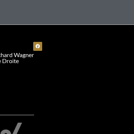
chard Wagner
e Droite