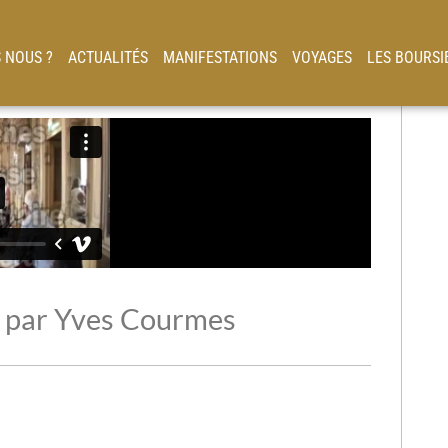
 NOUS ?
ACTUALITÉS
MANIFESTATIONS
VOYAGES
LES BOURSI
 par Yves Courmes