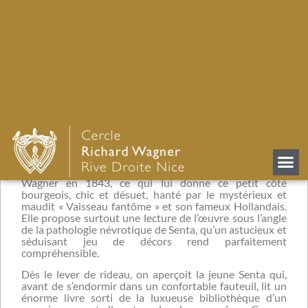
DER FLIEGENDE
HOLLÄNDER » entre rêve et
réalité…
Retour
La belle mise en scène de Philipp Stölzl reprise de la
production de 2013 et donnée depuis à Barcelone, à
Bâle et en 2023 à Berlin, situe sa scénographie très
travaillée, à l’époque de la création de l’opéra de Richard
Wagner en 1843, ce qui lui donne ce petit côté
bourgeois, chic et désuet, hanté par le mystérieux et
maudit « Vaisseau fantôme » et son fameux Hollandais.
Elle propose surtout une lecture de l’œuvre sous l’angle
de la pathologie névrotique de Senta, qu’un astucieux et
séduisant jeu de décors rend parfaitement
compréhensible.
Dès le lever de rideau, on aperçoit la jeune Senta qui,
avant de s’endormir dans un confortable fauteuil, lit un
énorme livre sorti de la luxueuse bibliothèque d’un