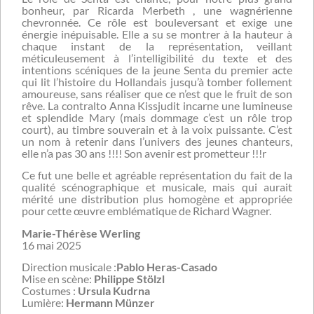
bonheur, par Ricarda Merbeth , une wagnérienne
chevronnée. Ce rôle est bouleversant et exige une
énergie inépuisable. Elle a su se montrer à la hauteur à
chaque instant de la représentation, veillant
méticuleusement à l’intelligibilité du texte et des
intentions scéniques de la jeune Senta du premier acte
qui lit l’histoire du Hollandais jusqu’à tomber follement
amoureuse, sans réaliser que ce n’est que le fruit de son
rêve. La contralto Anna Kissjudit incarne une lumineuse
et splendide Mary (mais dommage c’est un rôle trop
court), au timbre souverain et à la voix puissante. C’est
un nom à retenir dans l’univers des jeunes chanteurs,
elle n’a pas 30 ans !!!! Son avenir est prometteur !!!r
Ce fut une belle et agréable représentation du fait de la
qualité scénographique et musicale, mais qui aurait
mérité une distribution plus homogène et appropriée
pour cette œuvre emblématique de Richard Wagner.
Marie-Thérèse Werling
16 mai 2025
Direction musicale :
Pablo Heras-Casado
Mise en scène:
Philippe Stölzl
Costumes :
Ursula Kudrna
Lumière:
Hermann Münzer