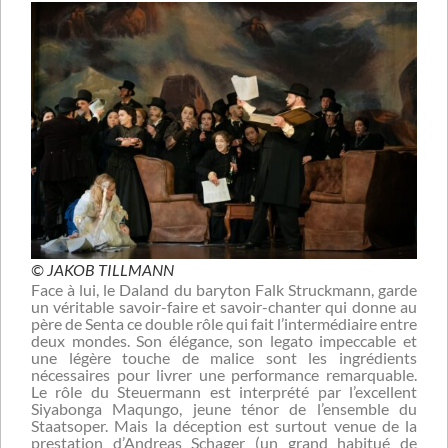
© JAKOB TILLMANN
Face à lui, le Daland du baryton Falk Struckmann, garde
un véritable savoir-faire et savoir-chanter qui donne au
père de Senta ce double rôle qui fait l’intermédiaire entre
deux mondes. Son élégance, son legato impeccable et
une légère touche de malice sont les ingrédients
nécessaires pour livrer une performance remarquable.
Le rôle du Steuermann est interprété par l’excellent
Siyabonga Maqungo, jeune ténor de l’ensemble du
Staatsoper. Mais la déception est surtout venue de la
prestation d’Andreas Schager (un grand habitué de