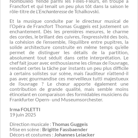
Nombulelo Yende parmi les Filles-Fleurs, en troupe à
Francfort et qui tenait un peu plus tôt dans la saison le
rôle-titre de
L’Enchanteresse
de Tchaïkovski.
Et la musique conduite par le directeur musical de
l’Opéra de Francfort Thomas Guggeis est justement un
enchantement. Dès les premières mesures, le charme
des cordes, le brillant des cuivres, l’expressivité des bois,
la cohésion de l’ensemble, l’équilibre entre pupitres, la
solide architecture construite en même temps qu’elle
permet de distinguer les détails de la partition,
absolument tout séduit dans cette interprétation. Le
chef fait jouer avec enthousiasme les climax de l’ouvrage,
rendant certes la tâche par instants un peu plus difficile
à certains solistes sur scène, mais l’auditeur n’attend-il
pas avec gourmandise ces merveilleux tutti majestueux
de l’ouvrage ? Le chœur apporte également une
contribution de grande qualité, mais semble moins
étincelant en comparaison des formidables musiciens du
Frankfurter Opern- und Museumsorchester.
Irma FOLETTI
19 juin 2025
Direction musicale :
Thomas Guggeis
Mise en scène :
Brigitte Fassbaender
Décors et costumes :
Johannes Leiacker