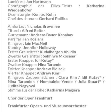
Lumières :
Jan Hartmann
Chorégraphie des Filles-Fleurs :
Katharina
Wiedenhofer
Dramaturgie :
Konrad Kuhn
Chef des chœurs :
Gerhard Polifka
Amfortas :
Nicholas Brownlee
Titurel :
Alfred Reiter
Gurnemanz :
Andreas Bauer Kanabas
Parsifal :
Ian Koziara
Klingsor :
Iain MacNeil
Kundry :
Jennifer Holloway
Erster Gralsritter :
Kudaibergen Abildin
Zweiter Gralsritter :
Sakhiwe Mkosana°
Erster Knappe :
Idil Kutay°
Zweiter Knappe :
Nina Tarande
Dritter Knappe :
Andrew Bidlack
Vierter Knappe :
Andrew Kim°
Klingsors Zaubermädchen :
Clara Kim / Idil Kutay° /
Nina Tarandek / Nombulelo Yende / Julia Stuart° /
Judita Nagyová
Stimme aus der Höhe :
Katharina Magiera
Chor der Oper Frankfurt
Frankfurter Opern- und Museumsorchester