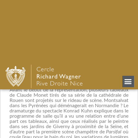
de Francfort !
Retour
Ce
Parsifal
de l’Opéra de Frankfurt fait partie des
nouvelles productions de la saison et nous avons assisté
à la dernière des huit représentations, depuis la
première du 18 mai dernier. Ancienne mezzo-soprano
(nous l’avions entendue pour notre part en 1986 au
Théâtre de l’Athénée !), Brigitte Fassbaender s’est
reconvertie, avec succès, dans la mise en scène depuis
une trentaine d’années.
Avant le début de la représentation, plusieurs tableaux
de Claude Monet tirés de sa série de la cathédrale de
Rouen sont projetés sur le rideau de scène. Montsalvat
dans les Pyrénées qui déménagerait en Normandie ? Le
dramaturge du spectacle Konrad Kuhn explique dans le
programme de salle qu’il a vu une relation entre d’une
part ces tableaux, ainsi que ceux réalisés par le peintre
dans ses jardins de Giverny à proximité de la Seine, et
d’autre part la première scène champêtre de
Parsifal
où
coule l’eau pour le bain du roi, les variations de lumières