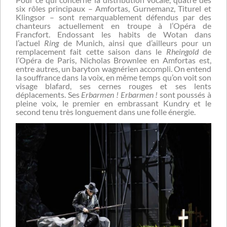
six rôles principaux – Amfortas, Gurnemanz, Titurel et
Klingsor – sont remarquablement défendus par des
chanteurs actuellement en troupe à l’Opéra de
Francfort. Endossant les habits de Wotan dans
l’actuel
Ring
de Munich, ainsi que d’ailleurs pour un
remplacement fait cette saison dans le
Rheingold
de
l’Opéra de Paris, Nicholas Brownlee en Amfortas est,
entre autres, un baryton wagnérien accompli. On entend
la souffrance dans la voix, en même temps qu’on voit son
visage blafard, ses cernes rouges et ses lents
déplacements. Ses
Erbarmen ! Erbarmen !
sont poussés à
pleine voix, le premier en embrassant Kundry et le
second tenu très longuement dans une folle énergie.