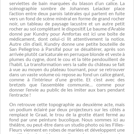
serviettes de bain marquées du blason d’un calice. La
scénographie sombre de Johannes Leiacker place
l’action entre deux parois latérales qui partent en fuite
vers un fond de scène minéral en forme de grand rocher
noir, un tableau de paysage lacustre et un autre petit
rocher au sol complétant le dispositif. Le baume d’Arabie
donné par Kundry pour Amfortas est ici une boîte de
médicament, dont celui-ci lit attentivement la notice.
Autre clin d’œil, Kundry donne une petite bouteille de
San Pellegrino à Parsifal pour se désaltérer, après son
arrivée plutôt caricaturale en perruque blonde et veste à
plumes du cygne, dont le cou et la tête pendouillent de
l’habit. La transformation vers la salle du château se fait
à vue au moyen du plateau tournant, pour se retrouver
dans un vaste volume où repose au fond un calice géant,
comme à l’intérieur d’une grotte. Et c’est avec des
bretzels que l’assemblée communie… comme pour
donner l’envie au public de les imiter aux bars pendant
l’entracte !
On retrouve cette topographie au deuxième acte, mais
un podium éclairé par deux projecteurs sur les côtés a
remplacé le Graal, le trou de la grotte étant fermé au
fond par une peinture bucolique. Nous sommes ici au
théâtre, ou peut-être dans un studio photo où les Filles-
Fleurs viennent en robes de mariées et développent une