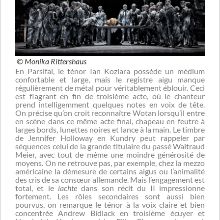
© Monika Rittershaus
En Parsifal, le ténor Ian Koziara possède un médium
confortable et large, mais le registre aigu manque
régulièrement de métal pour véritablement éblouir. Ceci
est flagrant en fin de troisième acte, où le chanteur
prend intelligemment quelques notes en voix de tête.
On précise qu’on croit reconnaître Wotan lorsqu’il entre
en scène dans ce même acte final, chapeau en feutre à
larges bords, lunettes noires et lance à la main. Le timbre
de Jennifer Holloway en Kundry peut rappeler par
séquences celui de la grande titulaire du passé Waltraud
Meier, avec tout de même une moindre générosité de
moyens. On ne retrouve pas, par exemple, chez la mezzo
américaine la démesure de certains aigus ou l’animalité
des cris de sa consœur allemande. Mais l’engagement est
total, et le
lachte
dans son récit du II impressionne
fortement. Les rôles secondaires sont aussi bien
pourvus, on remarque le ténor à la voix claire et bien
concentrée Andrew Bidlack en troisième écuyer et