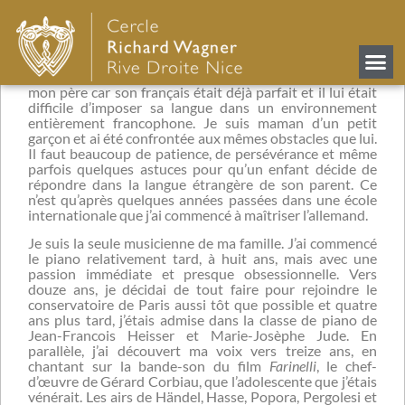
famille de musiciens ?
Camille Schnoor
Bonjour, Luc Roger, je vous remercie pour cette mise en
lumière. Étant enfant, je ne parlais pas allemand avec
mon père car son français était déjà parfait et il lui était
difficile d’imposer sa langue dans un environnement
entièrement francophone. Je suis maman d’un petit
garçon et ai été confrontée aux mêmes obstacles que lui.
Il faut beaucoup de patience, de persévérance et même
parfois quelques astuces pour qu’un enfant décide de
répondre dans la langue étrangère de son parent. Ce
n’est qu’après quelques années passées dans une école
internationale que j’ai commencé à maîtriser l’allemand.
Je suis la seule musicienne de ma famille. J’ai commencé
le piano relativement tard, à huit ans, mais avec une
passion immédiate et presque obsessionnelle. Vers
douze ans, je décidai de tout faire pour rejoindre le
conservatoire de Paris aussi tôt que possible et quatre
ans plus tard, j’étais admise dans la classe de piano de
Jean-Francois Heisser et Marie-Josèphe Jude. En
parallèle, j’ai découvert ma voix vers treize ans, en
chantant sur la bande-son du film
Farinelli
, le chef-
d’œuvre de Gérard Corbiau, que l’adolescente que j’étais
vénérait. Les airs de Händel, Hasse, Popora, Pergolesi et