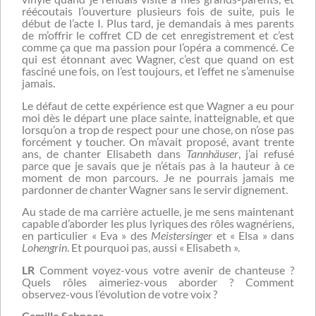
réécoutais l’ouverture plusieurs fois de suite, puis le
début de l’acte I. Plus tard, je demandais à mes parents
de m’offrir le coffret CD de cet enregistrement et c’est
comme ça que ma passion pour l’opéra a commencé. Ce
qui est étonnant avec Wagner, c’est que quand on est
fasciné une fois, on l’est toujours, et l’effet ne s’amenuise
jamais.
Le défaut de cette expérience est que Wagner a eu pour
moi dès le départ une place sainte, inatteignable, et que
lorsqu’on a trop de respect pour une chose, on n’ose pas
forcément y toucher. On m’avait proposé, avant trente
ans, de chanter Elisabeth dans
Tannhäuser
, j’ai refusé
parce que je savais que je n’étais pas à la hauteur à ce
moment de mon parcours. Je ne pourrais jamais me
pardonner de chanter Wagner sans le servir dignement.
Au stade de ma carrière actuelle, je me sens maintenant
capable d’aborder les plus lyriques des rôles wagnériens,
en particulier « Eva » des
Meistersinger
et « Elsa » dans
Lohengrin
. Et pourquoi pas, aussi « Elisabeth ».
LR
Comment voyez-vous votre avenir de chanteuse ?
Quels rôles aimeriez-vous aborder ? Comment
observez-vous l’évolution de votre voix ?
Camille Schnoor