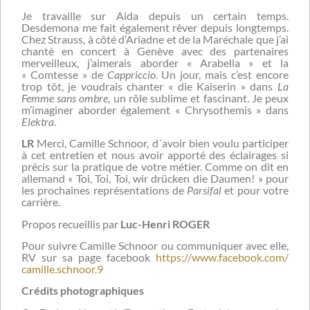
Je travaille sur Aida depuis un certain temps.
Desdemona me fait également rêver depuis longtemps.
Chez Strauss, à côté d’Ariadne et de la Maréchale que j’ai
chanté en concert à Genève avec des partenaires
merveilleux, j’aimerais aborder « Arabella » et la
« Comtesse » de
Cappriccio
. Un jour, mais c’est encore
trop tôt, je voudrais chanter « die Kaiserin » dans
La
Femme sans ombre
, un rôle sublime et fascinant. Je peux
m’imaginer aborder également « Chrysothemis » dans
Elektra
.
LR
Merci, Camille Schnoor, d´avoir bien voulu participer
à cet entretien et nous avoir apporté des éclairages si
précis sur la pratique de votre métier. Comme on dit en
allemand « Toi, Toi, Toi, wir drücken die Daumen! » pour
les prochaines représentations de
Parsifal
et pour votre
carrière.
Propos recueillis par
Luc-Henri ROGER
Pour suivre Camille Schnoor ou communiquer avec elle,
RV sur sa page facebook
https://www.facebook.com/
camille.schnoor.9
Crédits photographiques