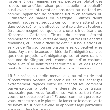
forcément des femmes réelles, peut-être plutôt des
robots humanoïdes, raison pour laquelle il a souhaité
aussi avoir des interventions absurdes ou inattendues,
comme l’apparition de certaines fleurs en zombies, ou
l’utilisation de sabres en plastique. D’autres fleurs
étaient lascives et séductrices comme on attend cela
dans cette scène mais effectivement cela devait toujours
être accompagné de quelque chose d’inquiétant ou
d’anormal. Certaines Fleurs du chœur étaient
complètement recouvertes de sang, d’autres étaient très
féminines, et il était difficile de définir si nous étions au
service de Klingsor ou ses prisonnières, ou peut-être les
deux. Jay aime beaucoup l’idée de l’ambiguïté dans ce
que nous projetions. Ambiguïté qui se retrouve dans le
costume de Klingsor, vêtu comme nous d’un costume
fuchsia et d’un haut transparent fleuri, et des talons
hauts dont son armée de Filles-Fleurs sont vêtues.
LR
Sur scène, au jardin merveilleux, au milieu de tant
d’interactions vocales et scéniques et des échanges
extrêmement rapides entre les chanteuses, comment
parvenez-vous à obtenir le degré de concentration
nécessaire pour vous focaliser sur votre partie ? Avez-
vous une « botte secrète » ? Et aussi, comment percevez-
vous l’orchestre sur le plateau, la fameuse fosse couverte
de Bayreuth suppose-t-elle un apprentissage particulier
aussi pour les chanteurs ?