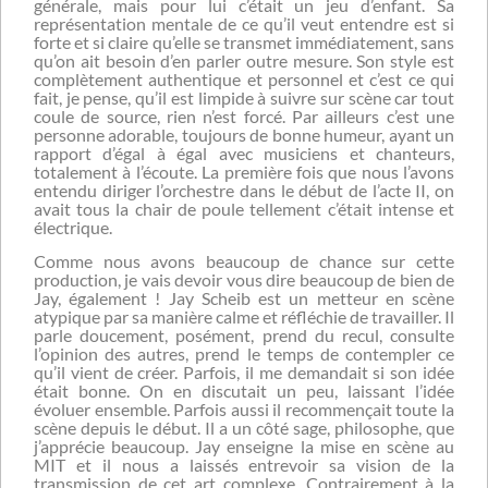
générale, mais pour lui c’était un jeu d’enfant. Sa
représentation mentale de ce qu’il veut entendre est si
forte et si claire qu’elle se transmet immédiatement, sans
qu’on ait besoin d’en parler outre mesure. Son style est
complètement authentique et personnel et c’est ce qui
fait, je pense, qu’il est limpide à suivre sur scène car tout
coule de source, rien n’est forcé. Par ailleurs c’est une
personne adorable, toujours de bonne humeur, ayant un
rapport d’égal à égal avec musiciens et chanteurs,
totalement à l’écoute. La première fois que nous l’avons
entendu diriger l’orchestre dans le début de l’acte II, on
avait tous la chair de poule tellement c’était intense et
électrique.
Comme nous avons beaucoup de chance sur cette
production, je vais devoir vous dire beaucoup de bien de
Jay, également ! Jay Scheib est un metteur en scène
atypique par sa manière calme et réfléchie de travailler. Il
parle doucement, posément, prend du recul, consulte
l’opinion des autres, prend le temps de contempler ce
qu’il vient de créer. Parfois, il me demandait si son idée
était bonne. On en discutait un peu, laissant l’idée
évoluer ensemble. Parfois aussi il recommençait toute la
scène depuis le début. Il a un côté sage, philosophe, que
j’apprécie beaucoup. Jay enseigne la mise en scène au
MIT et il nous a laissés entrevoir sa vision de la
transmission de cet art complexe. Contrairement à la