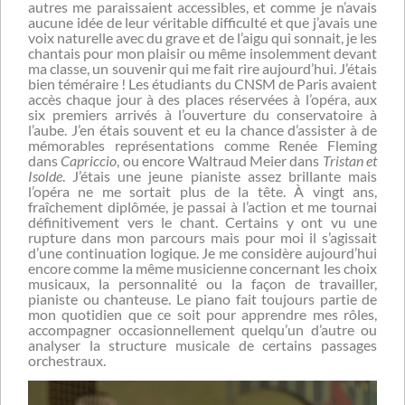
autres me paraissaient accessibles, et comme je n’avais
aucune idée de leur véritable difficulté et que j’avais une
voix naturelle avec du grave et de l’aigu qui sonnait, je les
chantais pour mon plaisir ou même insolemment devant
ma classe, un souvenir qui me fait rire aujourd’hui. J’étais
bien téméraire ! Les étudiants du CNSM de Paris avaient
accès chaque jour à des places réservées à l’opéra, aux
six premiers arrivés à l’ouverture du conservatoire à
l’aube. J’en étais souvent et eu la chance d’assister à de
mémorables représentations comme Renée Fleming
dans
Capriccio
, ou encore Waltraud Meier dans
Tristan et
Isolde
. J’étais une jeune pianiste assez brillante mais
l’opéra ne me sortait plus de la tête. À vingt ans,
fraîchement diplômée, je passai à l’action et me tournai
définitivement vers le chant. Certains y ont vu une
rupture dans mon parcours mais pour moi il s’agissait
d’une continuation logique. Je me considère aujourd’hui
encore comme la même musicienne concernant les choix
musicaux, la personnalité ou la façon de travailler,
pianiste ou chanteuse. Le piano fait toujours partie de
mon quotidien que ce soit pour apprendre mes rôles,
accompagner occasionnellement quelqu’un d’autre ou
analyser la structure musicale de certains passages
orchestraux.