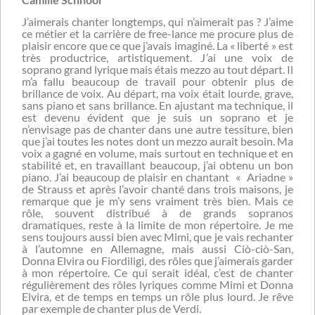
J’aimerais chanter longtemps, qui n’aimerait pas ? J’aime
ce métier et la carrière de free-lance me procure plus de
plaisir encore que ce que j’avais imaginé. La « liberté » est
très productrice, artistiquement. J’ai une voix de
soprano grand lyrique mais étais mezzo au tout départ. Il
m’a fallu beaucoup de travail pour obtenir plus de
brillance de voix. Au départ, ma voix était lourde, grave,
sans piano et sans brillance. En ajustant ma technique, il
est devenu évident que je suis un soprano et je
n’envisage pas de chanter dans une autre tessiture, bien
que j’ai toutes les notes dont un mezzo aurait besoin. Ma
voix a gagné en volume, mais surtout en technique et en
stabilité et, en travaillant beaucoup, j’ai obtenu un bon
piano. J’ai beaucoup de plaisir en chantant « Ariadne »
de Strauss et après l’avoir chanté dans trois maisons, je
remarque que je m’y sens vraiment très bien. Mais ce
rôle, souvent distribué à de grands sopranos
dramatiques, reste à la limite de mon répertoire. Je me
sens toujours aussi bien avec Mimi, que je vais rechanter
à l’automne en Allemagne, mais aussi Ciò-ciò-San,
Donna Elvira ou Fiordiligi, des rôles que j’aimerais garder
à mon répertoire. Ce qui serait idéal, c’est de chanter
régulièrement des rôles lyriques comme Mimi et Donna
Elvira, et de temps en temps un rôle plus lourd. Je rêve
par exemple de chanter plus de Verdi.