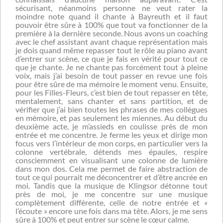
sécurisant, néanmoins personne ne veut rater la
moindre note quand il chante à Bayreuth et il faut
pouvoir être sûre à 100% que tout va fonctionner de la
première à la dernière seconde. Nous avons un coaching
avec le chef assistant avant chaque représentation mais
je dois quand même repasser tout le rôle au piano avant
d’entrer sur scène, ce que je fais en vérité pour tout ce
que je chante. Je ne chante pas forcément tout à pleine
voix, mais j’ai besoin de tout passer en revue une fois
pour être sûre de ma mémoire le moment venu. Ensuite,
pour les Filles-Fleurs, c’est bien de tout repasser en tête,
mentalement, sans chanter et sans partition, et de
vérifier que j’ai bien toutes les phrases de mes collègues
en mémoire, et pas seulement les miennes. Au début du
deuxième acte, je m’assieds en coulisse près de mon
entrée et me concentre. Je ferme les yeux et dirige mon
focus vers l’intérieur de mon corps, en particulier vers la
colonne vertébrale, détends mes épaules, respire
consciemment en visualisant une colonne de lumière
dans mon dos. Cela me permet de faire abstraction de
tout ce qui pourrait me déconcentrer et d’être ancrée en
moi. Tandis que la musique de Klingsor détonne tout
près de moi, je me concentre sur une musique
complètement différente, celle de notre entrée et «
l’écoute » encore une fois dans ma tête. Alors, je me sens
sûre à 100% et peut entrer sur scène le cœur calme.