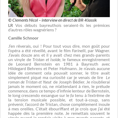
© Clements Nicol – interview en direct de BR-Klassik
LR
Vos débuts bayreuthois seraient-ils les prémices
d’autres rôles wagnériens ?
Camille Schnoor
J’en rêverais, oui ! Pour tout vous dire, mon goût pour
l’opéra a été réveillé, avant le film
Farinelli
, par Wagner.
J’avais douze ans et il y avait chez mes grands-parents
un vinyle de
Tristan et Isolde
, le fameux enregistrement
de Leonard Bernstein en 1981 à Bayreuth avec
Hildegard Behrens et Peter Hofmann. Je n’avais aucune
idée de comment cela pouvait sonner, le titre avait
simplement piqué ma curiosité car je venais de lire
Le
roman de Tristan et Yseut
de Joseph Bédier. Je n’oublierai
jamais le moment où, ne m’attendant à rien, le prélude
commence, dans ce tempo d’infinie lenteur de Bernstein,
le long crescendo exsangue sur le
fa
tenu à l’extrême de
la tension musicale possible, et tout-à-coup, sans
prévenir, l’accord de Tristan, chose complètement inouïe
à mes oreilles. C’était ébouriffant et je crois que j’ai été
happée dès la première note. Je remettais souvent le
vinyle quand je rendais visite à mes grands-parents, et