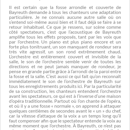
Il est certain que la fosse arrondie et couverte de
Bayreuth demande à tous les chanteurs une adaptation
particulière. Je ne connais aucune autre salle où on
s’entend soi-même aussi bien et il faut déjà se faire à se
retour inhabituel. Ce que je ressens, sur scène comme
côté spectateurs, c’est que l’acoustique de Bayreuth
amplifie tous les effets proposés, tant par les voix que
par l’orchestre. Un piano est plus piano encore et un
forte plus tonitruant, un son manquant de rondeur sera
très vite agressif, un son rond extrêmement chaud.
L’orchestre est entièrement couvert et invisible de la
salle, le son de l’orchestre semble venir de toutes les
directions et ne peut jamais manquer de rondeur, je
pense en grande partie grâce à l’arrondi de la paroi entre
la fosse et la salle. C’est aussi ce qui fait qu’on reconnaît
immédiatement le son de l’orchestre de Bayreuth sur
tous les enregistrements produits ici. Par la particularité
de sa construction, les chanteurs entendent l’orchestre
avant les spectateurs, ce qui est à l’inverse d’une maison
d’opéra traditionnelle. Partout où l’on chante de l’opéra,
et où il y a une fosse « normale », on apprend à attaquer
quelques centièmes de secondes avant le « un » du chef,
car la vitesse d’attaque de la voix a un temps long qu’il
faut compenser afin que le spectateur entende la voix au
même moment que l’orchestre. À Bayreuth, ce n’est pas