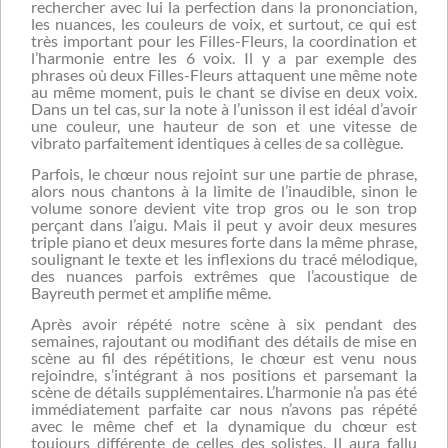
rechercher avec lui la perfection dans la prononciation,
les nuances, les couleurs de voix, et surtout, ce qui est
très important pour les Filles-Fleurs, la coordination et
l’harmonie entre les 6 voix. Il y a par exemple des
phrases où deux Filles-Fleurs attaquent une même note
au même moment, puis le chant se divise en deux voix.
Dans un tel cas, sur la note à l’unisson il est idéal d’avoir
une couleur, une hauteur de son et une vitesse de
vibrato parfaitement identiques à celles de sa collègue.
Parfois, le chœur nous rejoint sur une partie de phrase,
alors nous chantons à la limite de l’inaudible, sinon le
volume sonore devient vite trop gros ou le son trop
perçant dans l’aigu. Mais il peut y avoir deux mesures
triple piano et deux mesures forte dans la même phrase,
soulignant le texte et les inflexions du tracé mélodique,
des nuances parfois extrêmes que l’acoustique de
Bayreuth permet et amplifie même.
Après avoir répété notre scène à six pendant des
semaines, rajoutant ou modifiant des détails de mise en
scène au fil des répétitions, le chœur est venu nous
rejoindre, s’intégrant à nos positions et parsemant la
scène de détails supplémentaires. L’harmonie n’a pas été
immédiatement parfaite car nous n’avons pas répété
avec le même chef et la dynamique du chœur est
toujours différente de celles des solistes. Il aura fallu