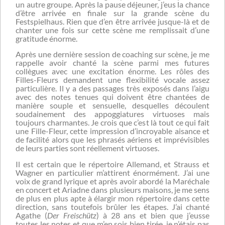
un autre groupe. Après la pause déjeuner, j’eus la chance
d’être arrivée en finale sur la grande scène du
Festspielhaus. Rien que d’en être arrivée jusque-là et de
chanter une fois sur cette scène me remplissait d’une
gratitude énorme.
Après une dernière session de coaching sur scène, je me
rappelle avoir chanté la scène parmi mes futures
collègues avec une excitation énorme. Les rôles des
Filles-Fleurs demandent une flexibilité vocale assez
particulière. Il y a des passages très exposés dans l’aigu
avec des notes tenues qui doivent être chantées de
manière souple et sensuelle, desquelles découlent
soudainement des appoggiatures virtuoses mais
toujours charmantes. Je crois que c’est là tout ce qui fait
une Fille-Fleur, cette impression d’incroyable aisance et
de facilité alors que les phrasés aériens et imprévisibles
de leurs parties sont réellement virtuoses.
Il est certain que le répertoire Allemand, et Strauss et
Wagner en particulier m’attirent énormément. J’ai une
voix de grand lyrique et après avoir abordé la Maréchale
en concert et Ariadne dans plusieurs maisons, je me sens
de plus en plus apte à élargir mon répertoire dans cette
direction, sans toutefois brûler les étapes. J’ai chanté
Agathe (
Der Freischütz
) à 28 ans et bien que j’eusse
toutes les notes et que m’en sois bien tirée, je n’étais pas