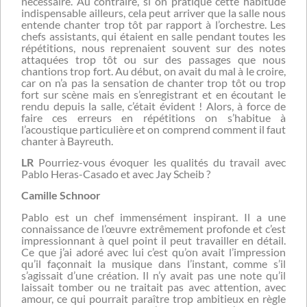
nécessaire. Au contraire, si on pratique cette habitude
indispensable ailleurs, cela peut arriver que la salle nous
entende chanter trop tôt par rapport à l’orchestre. Les
chefs assistants, qui étaient en salle pendant toutes les
répétitions, nous reprenaient souvent sur des notes
attaquées trop tôt ou sur des passages que nous
chantions trop fort. Au début, on avait du mal à le croire,
car on n’a pas la sensation de chanter trop tôt ou trop
fort sur scène mais en s’enregistrant et en écoutant le
rendu depuis la salle, c’était évident ! Alors, à force de
faire ces erreurs en répétitions on s’habitue à
l’acoustique particulière et on comprend comment il faut
chanter à Bayreuth.
LR
Pourriez-vous évoquer les qualités du travail avec
Pablo Heras-Casado et avec Jay Scheib ?
Camille Schnoor
Pablo est un chef immensément inspirant. Il a une
connaissance de l’œuvre extrêmement profonde et c’est
impressionnant à quel point il peut travailler en détail.
Ce que j’ai adoré avec lui c’est qu’on avait l’impression
qu’il façonnait la musique dans l’instant, comme s’il
s’agissait d’une création. Il n’y avait pas une note qu’il
laissait tomber ou ne traitait pas avec attention, avec
amour, ce qui pourrait paraître trop ambitieux en règle