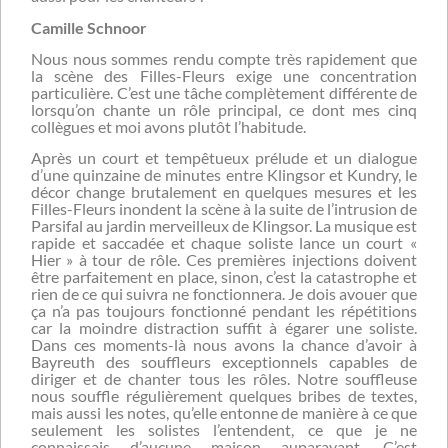
Camille Schnoor
Nous nous sommes rendu compte très rapidement que
la scène des Filles-Fleurs exige une concentration
particulière. C’est une tâche complètement différente de
lorsqu’on chante un rôle principal, ce dont mes cinq
collègues et moi avons plutôt l’habitude.
Après un court et tempêtueux prélude et un dialogue
d’une quinzaine de minutes entre Klingsor et Kundry, le
décor change brutalement en quelques mesures et les
Filles-Fleurs inondent la scène à la suite de l’intrusion de
Parsifal au jardin merveilleux de Klingsor. La musique est
rapide et saccadée et chaque soliste lance un court «
Hier » à tour de rôle. Ces premières injections doivent
être parfaitement en place, sinon, c’est la catastrophe et
rien de ce qui suivra ne fonctionnera. Je dois avouer que
ça n’a pas toujours fonctionné pendant les répétitions
car la moindre distraction suffit à égarer une soliste.
Dans ces moments-là nous avons la chance d’avoir à
Bayreuth des souffleurs exceptionnels capables de
diriger et de chanter tous les rôles. Notre souffleuse
nous souffle régulièrement quelques bribes de textes,
mais aussi les notes, qu’elle entonne de manière à ce que
seulement les solistes l’entendent, ce que je ne
connaissais d’aucune maison auparavant. C’est