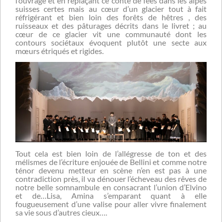
l’ouvrage et en replaçant ce conte de fées dans les alpes
suisses certes mais au cœur d’un glacier tout à fait
réfrigérant et bien loin des forêts de hêtres , des
ruisseaux et des pâturages décrits dans le livret ; au
cœur de ce glacier vit une communauté dont les
contours sociétaux évoquent plutôt une secte aux
mœurs étriqués et rigides.
Tout cela est bien loin de l’allégresse de ton et des
mélismes de l’écriture enjouée de Bellini et comme notre
ténor devenu metteur en scène n’en est pas à une
contradiction près, il va dénouer l’écheveau des rêves de
notre belle somnambule en consacrant l’union d’Elvino
et de…Lisa, Amina s’emparant quant à elle
fougueusement d’une valise pour aller vivre finalement
sa vie sous d’autres cieux….