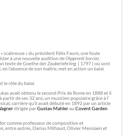
« scabreuse » du président Félix Faure, une foule
ster à une nouvelle audition de
l’Apprenti Sorcier
,
un texte de Goethe der
Zauberlehrling
( 1797 ) où sont
 en l’absence de son maître, met en action un balai
 le rôle du balai.
kas avait obtenu le second Prix de Rome en 1888 et il
à partir de ses 32 ans, un musicien populaire grâce à l’
sical, carrière qu’il avait débuté en 1892 par un article
Wagner
dirigée par
Gustav Mahler
au
Covent Garden
idor comme professeur de composition et
es, entre autres, Darius Milhaud, Olivier Messiaen et