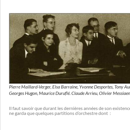
Pierre Maillard-Verger, Elsa Barraine, Yvonne Desportes, Tony Au
Georges Hugon, Maurice Duruflé. Claude Arrieu, Olivier Messiaen
Il faut savoir que durant les dernières années de son existence
ne garda que quelques partitions d’orchestre dont :