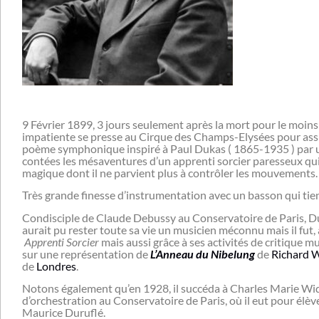
9 Février 1899, 3 jours seulement après la mort pour le moins 
impatiente se presse au Cirque des Champs-Elysées pour assi
poème symphonique inspiré à Paul Dukas ( 1865-1935 ) par 
contées les mésaventures d’un apprenti sorcier paresseux qui,
magique dont il ne parvient plus à contrôler les mouvements.
Très grande finesse d’instrumentation avec un basson qui tient
Condisciple de Claude Debussy au Conservatoire de Paris, Du
aurait pu rester toute sa vie un musicien méconnu mais il fut, 
Apprenti Sorcier
mais aussi grâce à ses activités de critique mu
sur une représentation de
L’Anneau du Nibelung
de
Richard 
de
Londres
.
Notons également qu’en 1928, il succéda à Charles Marie W
d’orchestration au Conservatoire de Paris, où il eut pour élèv
Maurice Duruflé.