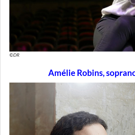
©DR
Amélie Robins, soprano