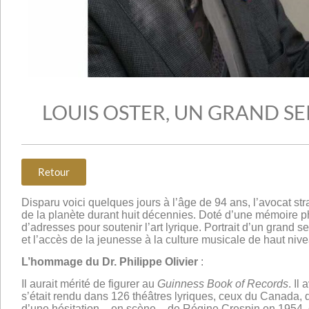
LOUIS OSTER, UN GRAND S
Retour
Disparu voici quelques jours à l’âge de 94 ans, l’avocat s
de la planète durant huit décennies. Doté d’une mémoire ph
d’adresses pour soutenir l’art lyrique. Portrait d’un grand
et l’accès de la jeunesse à la culture musicale de haut niv
L’hommage du Dr. Philippe Olivier
:
Il aurait mérité de figurer au
Guinness Book of Records
. Il
s’était rendu dans 126 théâtres lyriques, ceux du Canada, d
d’une hésitation – en scène – de Régine Crespin en 1954,