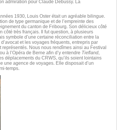
 son admiration pour Claude Debussy. La
nées 1930, Louis Oster était un agréable bilingue.
ation de type germanique et de l’empreinte des
ignement du canton de Fribourg. Son délicieux côté
ôté très français. Il fut question, à plusieurs
is symbole d’une certaine réconciliation entre la
 d’avocat et les voyages fréquents, entrepris par
ent représentés. Nous nous rendîmes ainsi au Festival
ou à l’Opéra de Berne afin d’y entendre
Tiefland
,
es déplacements du CRWS, qu’ils soient lointains
nue une agence de voyages. Elle disposait d’un
 mi-temps.