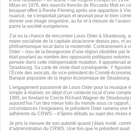
Milan en 1976, des sourcils froncés de Riccardo Muti en c
bouquet offert à Renée Fleming après une apparition à Vien
nuancé, ne s’emportait jamais et œuvrait pour le bien commu
donner une image singulière, au fur et à mesure de l’avanc
parmi la société européenne.
J’ai eu la chance de rencontrer Louis Oster à Strasbourg,
maire socialiste de la capitale alsacienne depuis peu, m’ava
philharmonique local dans la modernité. Contrairement à ce
Oster – issu de la bourgeoisie d’une région obsédée par le 
était pourtant au nombre des opposants politiques notoires à
pensée dans cette indispensable mutation. Il appartenait al
Strasbourg. Sa carte de visite était conséquente. Y figurai
l’École des avocats, de vice-président du Comité économiq
Banque populaire de la région économique de Strasbourg.
L’engagement passionné de Louis Oster pour la musique était
simple à réaliser, en dépit d’un contexte local d’une complex
1985, en fondant le Cercle Richard Wagner de Strasbourg 
aujourd’hui l’un des mieux lotis du monde sous ce rapport. 
circonstances l’exigeaient, le président Oster ramena un
adhérents du CRWS – d’âpres débats au sujet des mises e
Je pris la mesure de son autorité quand j’étais invité, co
d’administration du CRWS. Une fois que le président avait 