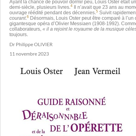
Ayant la chance de pouvoir dormir peu, Louis Oster était un t
4
demi-siècle, plusieurs livres.
Il n’avait que 23 ans au mome
5
ouvrage réédité pendant des décennies.
Suivit rapidement
6
courant
.
Désormais, Louis Oster peut être comparé à l’u
gigantesque opéra d’Olivier Messiaen (1908-1992). Comme l
collaborateurs,
« il a rejoint le royaume de la musique céles
toujours.
Dr Philippe OLIVIER
11 novembre 2023