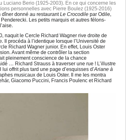
 Luciano Berio (1925-2003). En ce qui concerne les
lations personnelles avec Pierre Boulez (1925-2016)
 dîner donné au restaurant
Le Crocodile
par Odile,
Penderecki. Les petits marquis et autres félons-
’aise.
0, naquit le Cercle Richard Wagner rive droite de
e. Il procéda à l’identique lorsque l’Université de
cle Richard Wagner junior. En effet, Louis Oster
sion. Avant même de contrôler la section
ait pleinement conscience de la chance
idé … Richard Strauss à traverser une rue ! L’illustre
l lui offrit plus tard une page d’esquisses d’
Ariane à
ographes musicaux de Louis Oster. Il me les montra
z Lehár, Giacomo Puccini, Francis Poulenc et Richard