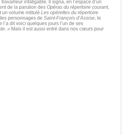
ravailleur infatigable. Il signa, en l’espace d’un
nt de la parution des
Opéras
du répertoire courant
,
 un volume intitulé
Les opérettes du répertoire
n des personnages de
Saint-François d’Assise
, le
’a dit voici quelques jours l’un de ses
te. »
Mais il est aussi entré dans nos cœurs pour