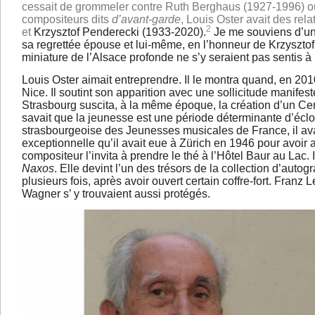
cessait de grommeler contre Ruth Berghaus (1927-1996) ou
compositeurs dits
d’avant-garde
, Louis Oster avait des re
2
et
Krzysztof Penderecki (1933-2020).
Je me souviens d’un
sa regrettée épouse et lui-même, en l’honneur de Krzysztof 
miniature de l’Alsace profonde ne s’y seraient pas sentis à l
Louis Oster aimait entreprendre. Il le montra quand, en 201
Nice. Il soutint son apparition avec une sollicitude manifest
Strasbourg suscita, à la même époque, la création d’un Cer
savait que la jeunesse est une période déterminante d’éclo
strasbourgeoise des Jeunesses musicales de France, il av
exceptionnelle qu’il avait eue à Zürich en 1946 pour avoir a
compositeur l’invita à prendre le thé à l’Hôtel Baur au Lac. I
Naxos
. Elle devint l’un des trésors de la collection d’aut
plusieurs fois, après avoir ouvert certain coffre-fort. Fran
Wagner s’ y trouvaient aussi protégés.