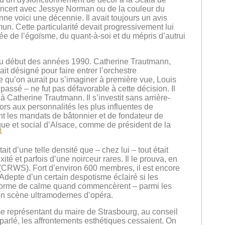
oncert avec Jessye Norman ou de la couleur du
ne voici une décennie. Il avait toujours un avis
n. Cette particularité devait progressivement lui
ée de l’égoïsme, du quant-à-soi et du mépris d’autrui
 au début des années 1990. Catherine Trautmann,
it désigné pour faire entrer l’orchestre
 qu’on aurait pu s’imaginer à première vue, Louis
passé – ne fut pas défavorable à cette décision. Il
 Catherine Trautmann. Il s’investit sans arrière-
ors aux personnalités les plus influentes de
ent les mandats de bâtonnier et de fondateur de
ue et social d’Alsace, comme de président de la
1
 d’une telle densité que – chez lui – tout était
ité et parfois d’une noirceur rares. Il le prouva, en
(CRWS). Fort d’environ 600 membres, il est encore
Adepte d’un certain despotisme éclairé si les
e forme de calme quand commencèrent – parmi les
n scène ultramodernes d’opéra.
mme représentant du maire de Strasbourg, au conseil
parlé, les affrontements esthétiques cessaient. On