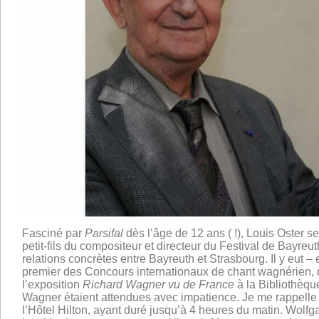
Fasciné par
Parsifal
dès l’âge de 12 ans ( !), Louis Oster 
petit-fils du compositeur et directeur du Festival de Bayreu
relations concrètes entre Bayreuth et Strasbourg. Il y eut –
premier des Concours internationaux de chant wagnérien,
l’exposition
Richard Wagner vu de France
à la Bibliothèque
Wagner étaient attendues avec impatience. Je me rappelle d
l’Hôtel Hilton, ayant duré jusqu’à 4 heures du matin. Wolf