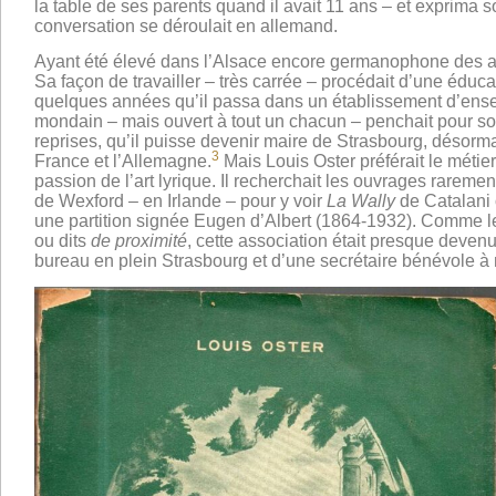
la table de ses parents quand il avait 11 ans – et exprima
conversation se déroulait en allemand.
Ayant été élevé dans l’Alsace encore germanophone des an
Sa façon de travailler – très carrée – procédait d’une éduc
quelques années qu’il passa dans un établissement d’ense
mondain – mais ouvert à tout un chacun – penchait pour son c
reprises, qu’il puisse devenir maire de Strasbourg, désorma
3
France et l’Allemagne.
Mais Louis Oster préférait le métier
passion de l’art lyrique. Il recherchait les ouvrages rarem
de Wexford – en Irlande – pour y voir
La Wally
de Catalani 
une partition signée Eugen d’Albert (1864-1932). Comme l
ou dits
de proximité
, cette association était presque deve
bureau en plein Strasbourg et d’une secrétaire bénévole à