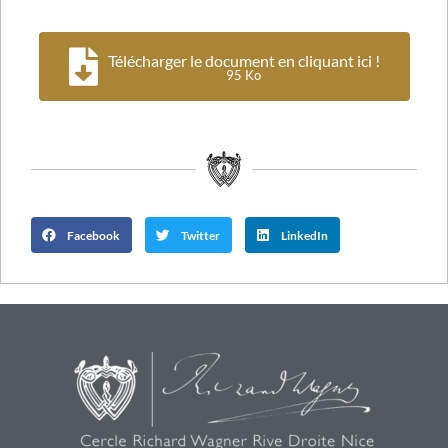
Télécharger le document en cliquant ici !
95 Ko
Facebook
Twitter
LinkedIn