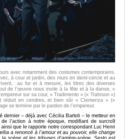
 jours avec notamment des costumes contemporains.
avec, à cour et jardin, des murs en demi-cercle et au
vent, au fur et à mesure, les titres des diverses
but de l’œuvre nous invite à la fête et à la danse, «
’empereur sur sa cour, « Tradimento » (« Trahison »)
t réduit en cendres, et bien sûr « Clemenza » («
ge se termine par le pardon de l’empereur.
 dernier – déjà avec Cécilia Bartoli – le metteur en
de l’action à notre époque, modifiant de surcroît
ainsi que le rapporte notre correspondant Luc Henri
ellia a renoncé à l’amour et au pouvoir, elle change
 la scène et les tribunes d’arrière-scène, Sesto est