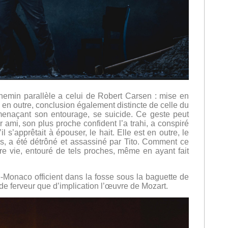
hemin parallèle a celui de Robert Carsen : mise en
 en outre, conclusion également distincte de celle du
er menaçant son entourage, se suicide. Ce geste peut
ami, son plus proche confident l’a trahi, a conspiré
il s’apprêtait à épouser, le hait. Elle est en outre, le
is, a été détrôné et assassiné par Tito. Comment ce
pre vie, entouré de tels proches, même en ayant fait
Monaco officient dans la fosse sous la baguette de
 de ferveur que d’implication l’œuvre de Mozart.