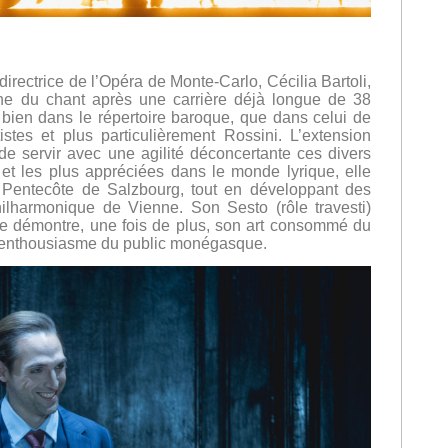
irectrice de l’Opéra de Monte-Carlo, Cécilia Bartoli,
ne du chant après une carrière déjà longue de 38
bien dans le répertoire baroque, que dans celui de
tes et plus particulièrement Rossini. L’extension
de servir avec une agilité déconcertante ces divers
 et les plus appréciées dans le monde lyrique, elle
de Pentecôte de Salzbourg, tout en développant des
ilharmonique de Vienne. Son Sesto (rôle travesti)
re démontre, une fois de plus, son art consommé du
, l’enthousiasme du public monégasque.