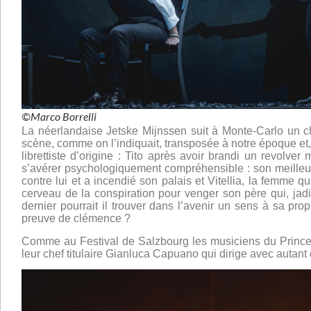
©Marco Borrelli
La néerlandaise Jetske Mijnssen suit à Monte-Carlo un c
scène, comme on l’indiquait, transposée à notre époque et,
librettiste d’origine : Tito après avoir brandi un revolv
s’avérer psychologiquement compréhensible : son meilleur 
contre lui et a incendié son palais et Vitellia, la femme qu’
cerveau de la conspiration pour venger son père qui, jad
dernier pourrait il trouver dans l’avenir un sens à sa pro
preuve de clémence ?
Comme au Festival de Salzbourg les musiciens du Prince-
leur chef titulaire Gianluca Capuano qui dirige avec autant