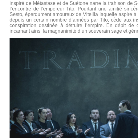
inspiré de Métastase et de Suétone narre la trahison de S
l’encontre de
l’empereur Tito. Pourtant une amitié sinc
Sesto, éperdument amoureux de Vitellia laquelle aspire à
depuis un certain nombre d’années par Tito, cède aux in
conspiration destinée à détruire l’empire. En dépit de c
incarnant ainsi la magnanimité d’un souverain sage et gén