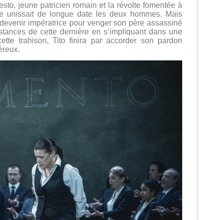
esto, jeune patricien romain et la révolte fomentée
à
ère unissait de longue date les deux hommes. Mais
 devenir impératrice pour venger son père assassiné
stances de cette dernière en s’impliquant dans une
ette trahison, Tito finira par accorder son pardon
éreux.