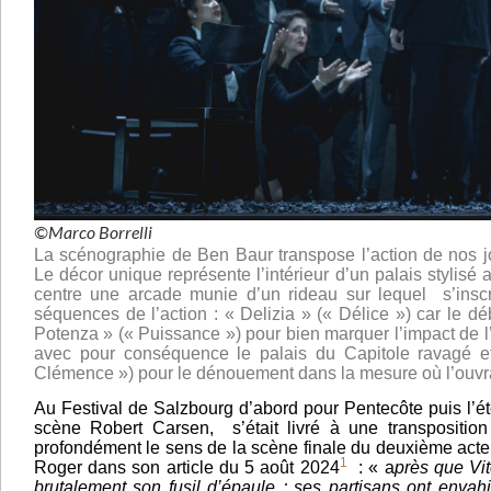
©Marco Borrelli
La scénographie de Ben Baur transpose l’action de nos
Le décor unique représente l’intérieur d’un palais stylisé 
centre une arcade munie d’un rideau sur lequel s’inscri
séquences de l’action : « Delizia » (« Délice ») car le dé
Potenza » (« Puissance ») pour bien marquer l’impact de l
avec pour conséquence le palais du Capitole ravagé e
Clémence ») pour le dénouement dans la mesure où l’ouvra
Au Festival de Salzbourg d’abord pour Pentecôte puis l’été
scène Robert Carsen, s’était livré à une transposition 
profondément le sens de la scène finale du deuxième acte 
1
Roger dans son article du 5 août 2024
: « a
près que Vit
brutalement son fusil d’épaule ; ses partisans ont envahi