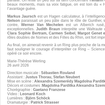
parfaite. On reste un peu sur sa faim concernant
Tilmann
beaux moments, mais sa voix fatigue, on est loin du « H
l’avantage guère.
Markus Jaursch
est un Hagen calculateur, à l’intelligence
Nelson
paraissait un peu pâle dans le rôle de Gunther,
contre,
Werner Van Mechelen
est un Alberich rusé, 
exceptionnelles.
Judith Braun
interprète une Waltraute 
Clara Sophie Bertram, Carmen Seibel, Margot Genet e
rôles doubles de Nornes et des Filles du Rhin, ont fort imp
Au final, on aimerait revenir à un Ring plus proche de la 
faut souligner le courage d’interpréter ce Ring – Scienc
opéré ce soir encore.
Marie-Thérèse Werling
26 avril 2026
Direction musicale :
Sébastien Rouland
Assistant :
Justus Thorau, Stefan Neubert
Mise en scène :
Alexandra Szemerédy
Magdolna Pardit
Décors et costumes :
Magdolna Parditka Alexandra Sze
Chorégraphie :
Gaetano Franzese
Video :
Leonard Koch
Lumières :
Björn Schöck
Dramaturgie :
Patrick Strasser