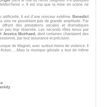
 Unger
dans le rôle du héros Siegfried. Il a quelques
eldenTenor ». Il est vrai que la mise en scène ne
 artificielle. Il est d’une noirceur extrême.
Benedict
 sa voix ne possédant pas de grande amplitude. Par
offrant des prestations vocales et dramatiques
un peu trop réservée. Les seconds rôles tenus par
t Jessica Muirhaed,
dont certaines chantaient des
ressionné, par leur assurance et précision.
musique de Wagner, avec surtout moins de violence. Il
e-fiction…..Mais la musique géniale a tout de même
ka
merédy