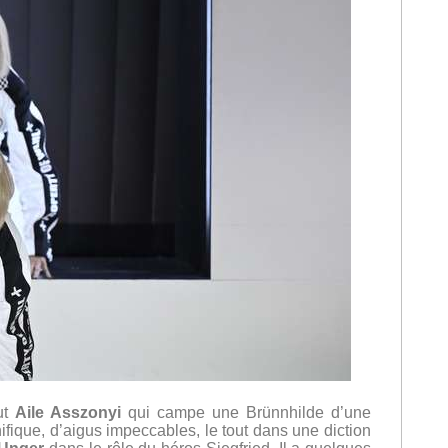
out
Aile Asszonyi
qui campe une Brünnhilde d’une
fique, d’aigus impeccables, le tout dans une diction