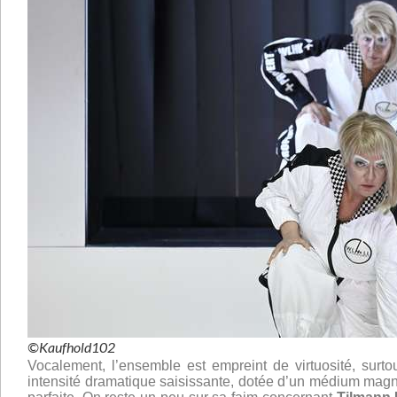
©Kaufhold102
Vocalement, l’ensemble est empreint de virtuosité, surt
intensité dramatique saisissante, dotée d’un médium magni