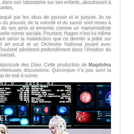
 dans son laboratoire sur ses enfants, aboutissant à
santes.
rqué par les abus de pouvoir et le parjure. Ils se
es du pouvoir, de la volonté et du savoir sont mises à
les de ses amis et ennemis comme un marionnettiste
uvelle norme sociale. Pourtant, Hagen n’est lui-même
ant selon la malédiction que ce dernier a jetée sur
nd art vocal et un Orchestre National jouant avec
 Rouland pénètrent profondément dans l’émotion du
versel.
épuscule des Dieu
. Cette production de
Magdolna
ombreuses discussions. Quiconque n’a pas suivi la
p de mal à suivre.