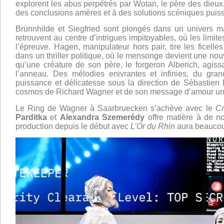
explorent les abus perpétrés par Wotan, le père des dieux,
des conclusions amères et à des solutions scéniques puis
Brünnhilde et Siegfried sont plongés dans un univers ma
retrouvent au centre d’intrigues impitoyables, où les limit
l’épreuve. Hagen, manipulateur hors pair, tire les ficel
dans un thriller politique, où le mensonge devient une no
qu’une créature de son père, le forgeron Alberich, agiss
l’anneau. Des mélodies enivrantes et infinies, du gra
puissance et délicatesse sous la direction de Sébastien
cosmos de Richard Wagner et de son message d’amour uni
Le Ring de Wagner à Saarbruecken s’achève avec le
Cr
Parditka
et
Alexandra Szemerédy
offre matière à de n
production depuis le début avec
L’Or du Rhin
aura beaucou