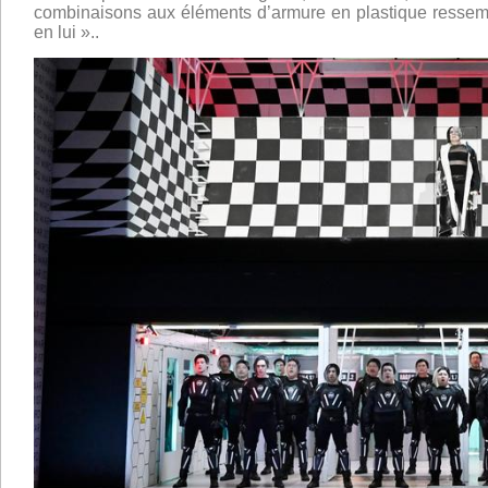
combinaisons aux éléments d’armure en plastique ressemb
en lui »..