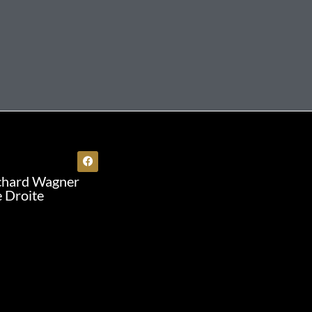
chard Wagner
e Droite