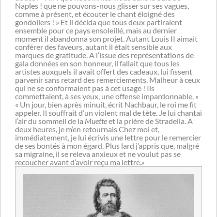
Naples ! que ne pouvons-nous glisser sur ses vagues,
comme à présent, et écouter le chant éloigné des
gondoliers ! » Et il décida que tous deux partiraient
ensemble pour ce pays ensoleillé, mais au dernier
moment il abandonna son projet. Autant Louis II aimait
conférer des faveurs, autant il était sensible aux
marques de gratitude. A l’issue des représentations de
gala données en son honneur, il fallait que tous les
artistes auxquels il avait offert des cadeaux, lui fissent
parvenir sans retard des remerciements. Malheur à ceux
qui ne se conformaient pas à cet usage ! Ils
commettaient, à ses yeux, une offense impardonnable. »
« Un jour, bien après minuit, écrit Nachbaur, le roi me fit
appeler. Il souffrait d’un violent mal de tète. Je lui chantai
l’air du sommeil de la
Muette
et la prière de Stradella. A
deux heures, je m’en retournais Chez moi et,
immédiatement, je lui écrivis une lettre pour le remercier
de ses bontés à mon égard. Plus lard j’appris que, malgré
sa migraine, il se releva anxieux et ne voulut pas se
recoucher avant d’avoir reçu ma lettre.»