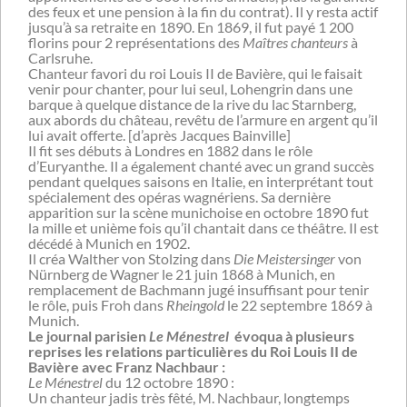
des feux et une pension à la fin du contrat). Il y resta actif
jusqu’à sa retraite en 1890. En 1869, il fut payé 1 200
florins pour 2 représentations des
Maîtres chanteurs
à
Carlsruhe.
Chanteur favori du roi Louis II de Bavière, qui le faisait
venir pour chanter, pour lui seul, Lohengrin dans une
barque à quelque distance de la rive du lac Starnberg,
aux abords du château, revêtu de l’armure en argent qu’il
lui avait offerte. [d’après Jacques Bainville]
Il fit ses débuts à Londres en 1882 dans le rôle
d’Euryanthe. Il a également chanté avec un grand succès
pendant quelques saisons en Italie, en interprétant tout
spécialement des opéras wagnériens. Sa dernière
apparition sur la scène munichoise en octobre 1890 fut
la mille et unième fois qu’il chantait dans ce théâtre. Il est
décédé à Munich en 1902.
Il créa Walther von Stolzing dans
Die Meistersinger
von
Nürnberg de Wagner le 21 juin 1868 à Munich, en
remplacement de Bachmann jugé insuffisant pour tenir
le rôle, puis Froh dans
Rheingold
le 22 septembre 1869 à
Munich.
Le journal parisien
Le Ménestrel
évoqua à plusieurs
reprises les relations particulières du Roi Louis II de
Bavière avec Franz Nachbaur :
Le Ménestrel
du 12 octobre 1890 :
Un chanteur jadis très fêté, M. Nachbaur, longtemps