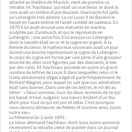
attaché au théâtre de Munich, vient de prendre sa
retraite. M. Nachbaur, qui était un vrai ténor, et dont la
voix avait un timbre d’une douceur charmante fut jadis
un Lohengrin très admiré. Le roi Louis II de Bavière le
tenait en haute estime et l’avait comblé de cadeaux. En
1870 il lui avait envoyé une statuette en marbre,
sculptée par Zumbusch, et qui le représente en
Lohengrin ; une autre fois il lui envoya un Lohengrin
dont la nacelle était en or et le cygne en argent. A la
femme du ténor, le malheureux souverain avait un jour
donné une broche représentant le cygne de Lohengrin ;
le corps du cygne est formé par une perle d’une grosseur
énorme les ailes sont figurées par des diamants, le bec
par des rubis. M. Nachbaur possède en outre un grand
nombre de lettres de Louis II dans lesquelles celui-ci le
traite absolument d’égal à égal et parle fréquemment de
Richard Wagner, pour lequel on sait que son admiration
était sans bornes. Dans une de ces lettres, le roi dit au
ténor : « Nous sommes, tous les deux, ennemis de ce qui
est banal, trivial, vulgaire; nos cœurs brûlent d’un feu
divin pour tout ce qui est pur et idéal. C’est pourquoi
nous devons demeurer de fidèles et sincères amis, toute
notre vie.»
Le Ménestrel
du 2 août 1891 :
Le ténor allemand Nachbaur, dont nous avons annoncé
récemment la retraite, vient de publier dans un journal