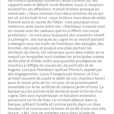
de Munich quelques souvenirs assez curieux sur ses
rapports avec le défunt roi de Bavière. Louis II, toujours
excessif en ses affections, traitait le ténor presque en
camarade. « Nous sommes tous deux ennemis de ce qui
est vil, lui écrivait le roi ; nous brûlons tous deux de cette
flamme pure et sacrée de l’idéal ; c’est pourquoi nous
resterons amis toute notre vie. » Nachbaur a monté tout
un musée avec les cadeaux que lui a offerts son royal
protecteur ; ce sont pour la plupart des souvenirs relatif
à Lohengrin : des barques au cygne en or massif portant
I.ohengrin sous les traits de Nachbaur, des épingles, des
broches, des plats et jusqu’à une pipe portant les
attributs du héros. On remarque aussi deux tables en or
massif sur lesquelles sont ciselées les principales scènes
de
Parsifal
et d’
Aïda
, enfin une quantité prodigieuse de
montres à l’effigie du souverain, de portraits et de
bagues. Lorsque Nachbaur quittait Munich, appelé par
des engagements, Louis II languissait d’ennui, et il lui
arrivait souvent de payer le dédit de son chanteur favori
pour le ravoir près de lui. Un jour, ils se promenaient
ensemble sur le lac artificiel du fameux jardin d’hiver. La
barque qui les portait était dorée et avait la forme d’un
cygne. Des voix mystérieuses se faisaient entendre,
paraissant sortir de l’eau. Le roi était debout dans la
barque, prêtant l’oreille et comme perdu dans un rêve.
Soudain il se tourna vers le ténor et lui dit d’une voix très
douce : « Ah ! que ne sommes-nous dans la baie de