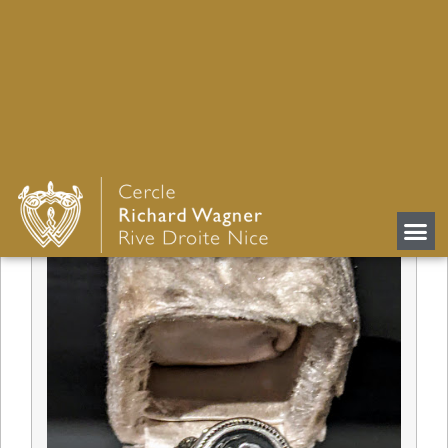
l’exposition
:
https://cerclerichardwagner-
rivedroite.com/fr/le-monde-des-
representations-privees-du-roi-louis-ii-une-
exposition-du-deutsches-theatermuseum-
de-munich/