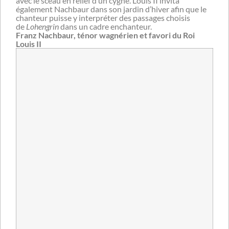
avec le sceau en relief d’un cygne. Louis II invita
également Nachbaur dans son jardin d’hiver afin que le
chanteur puisse y interpréter des passages choisis
de
Lohengrin
dans un cadre enchanteur.
Franz Nachbaur, ténor wagnérien et favori du Roi
Louis II