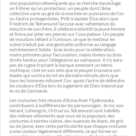
une population désemparée qui se cherche davantage
un Führer qu’un protecteur, un peuple dont l’âme
collective varie au gré de la montée en puissance de l’un
ou l’autre protagonistes. Prêt à lapider Elsa alors que
Friedrich de Telramund l’accuse avec véhémence du
meurtre de son frère, il célébrera bientôt la jeune femme
et finira par jeter ses pierres sur l’usurpateur. Un peuple
de moutons bêlant à l’unisson, ce que le metteur en
scène traduit par une gestuelle uniforme au langage
extrêmement lisible : bras levés pour la célébration,
mains pointées pour l’accusation, mains levées ou bras
droits tendus pour l’allégeance au vainqueur. Il n’y aura
pas de cygne tractant la barque amenant un héros
mythique, c’est en son sein que le peuple trouvera son
leader qui sortira du lot en dernière minute alors que
tous les hommes refusent l’un après l’autre de défendre
les couleurs d’Elsa lors du jugement de Dieu imposé par
le roi de Germanie.
Les costumes très réussis d’Anna Axer Fijalkowska
contribuent à indifférencier les personnages : le roi, son
héraut, Lohengrin, Ortrud ou Telramund sont habillés
des mêmes vêtements que ceux de la populace, des
costumes à teintes claires, des nuances de blanc, de gris
ou de jaune, avec cette particularité que chaque costume
a une couleur légèrement différente, ce qui forme un