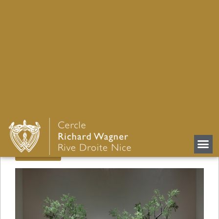
Un Lohengrin humain, post
humain à l’Opéra de Munich
Retour