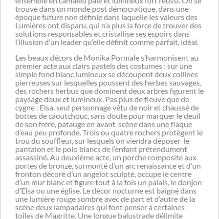
ensemble en camaïeu pâle et lumineux fort réussi. On se
trouve dans un monde post démocratique, dans une
époque future non définie dans laquelle les valeurs des
Lumières ont disparu, qui n’a plus la force de trouver des
solutions responsables et cristallise ses espoirs dans
l’illusion d’un leader qu’elle définit comme parfait, idéal.
Les beaux décors de Monika Pormale s’harmonisent au
premier acte aux clairs pastels des costumes : sur une
simple fond blanc lumineux se découpent deux collines
pierreuses sur lesquelles poussent des herbes sauvages,
des rochers herbus que dominent deux arbres figurent le
paysage doux et lumineux. Pas plus de fleuve que de
cygne : Elsa, seul personnage vêtu de noir et chaussé de
bottes de caoutchouc, sans doute pour marquer le deuil
de son frère, patauge en avant-scène dans une flaque
d’eau peu profonde. Trois ou quatre rochers protègent le
trou du souffleur, sur lesquels on viendra déposer le
pantalon et le polo blancs de l’enfant prétendument
assassiné. Au deuxième acte, un porche composite aux
portes de bronze, surmonté d’un arc renaissance et d’un
fronton décoré d’un angelot sculpté, occupe le centre
d’un mur blanc et figure tout à la fois un palais, le donjon
d’Elsa ou une église. Le décor nocturne est baigné dans
une lumière rouge sombre avec de part et d’autre de la
scène deux lampadaires qui font penser à certaines
toiles de Magritte. Une longue balustrade délimite