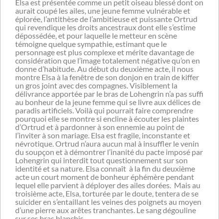
Elsa est présentée comme un petit oiseau blessé dont on
aurait coupé les ailes, une jeune femme vulnérable et
éplorée, l’antithèse de l’ambitieuse et puissante Ortrud
qui revendique les droits ancestraux dont elle s’estime
dépossédée, et pour laquelle le metteur en scène
témoigne quelque sympathie, estimant que le
personnage est plus complexe et mérite davantage de
considération que l’image totalement négative qu’on en
donne d’habitude. Au début du deuxième acte, il nous
montre Elsa à la fenêtre de son donjon en train de kiffer
un gros joint avec des compagnes. Visiblement la
délivrance apportée par le bras de Lohengrin n’a pas suffi
au bonheur de la jeune femme qui se livre aux délices de
paradis artificiels. Voilà qui pourrait faire comprendre
pourquoi elle se montre si encline à écouter les plaintes
d’Ortrud et à pardonner à son ennemie au point de
l’inviter à son mariage. Elsa est fragile, inconstante et
névrotique. Ortrud n’aura aucun mal à insuffler le venin
du soupçon et à démontrer l’inanité du pacte imposé par
Lohengrin qui interdit tout questionnement sur son
identité et sa nature. Elsa connaît à la fin du deuxième
acte un court moment de bonheur éphémère pendant
lequel elle parvient à déployer des ailes dorées. Mais au
troisième acte, Elsa, torturée par le doute, tentera de se
suicider en s’entaillant les veines des poignets au moyen
d’une pierre aux arêtes tranchantes.
Le sang dégouline
sur ses bras blanchis.