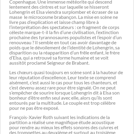
Copenhague. Une immense météorite qui descend
lentement des cintres et sur laquelle se hisseront
Lohengrin et Elsa viendra surplomber et écraser de sa
masse le microcosme brabançon. La mise en scène ne
livre pas d’explication et laisse champ libre à
l’interprétation des spectateurs : ce fragment de corps
céleste marque-t-il la fin d’une civilisation, l’extinction
prochaine des tyrannosaures populistes et l’espoir d’un
renouveau ? Il semble en tout cas avoir davantage de
poids que le dévoilement de l’identité de Lohengrin, sa
disparition ou la réapparition d’un frêle enfant, le frère
d’Elsa, qui a retrouvé sa forme humaine et se voit
aussitôt proclamé Seigneur de Brabant.
Les chœurs quasi toujours en scène sont à la hauteur de
leur réputation d’excellence. Leur texte se comprend
aisément, c’est aussi le cas pour tous les chanteurs, et
c’est devenu assez rare pour être signalé. On ne peut
s’empêcher de sourire lorsque Lohengrin dit à Elsa son
bonheur d’être enfin seul avec elle, alors qu’ils sont
entourés par la multitude. Le couple est trop célèbre
pour ne pas être exposé.
François-Xavier Roth suivant les indications de la
partition a réalisé une magnifique étude acoustique
pour rendre au mieux les effets sonores des cuivres et
des trompettes au deuxième et surtout au troisième