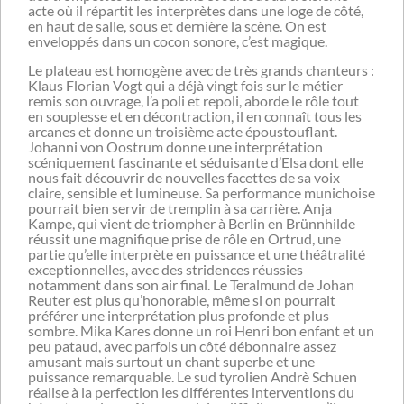
acte où il répartit les interprètes dans une loge de côté,
en haut de salle, sous et dernière la scène. On est
enveloppés dans un cocon sonore, c’est magique.
Le plateau est homogène avec de très grands chanteurs :
Klaus Florian Vogt qui a déjà vingt fois sur le métier
remis son ouvrage, l’a poli et repoli, aborde le rôle tout
en souplesse et en décontraction, il en connaît tous les
arcanes et donne un troisième acte époustouflant.
Johanni von Oostrum donne une interprétation
scéniquement fascinante et séduisante d’Elsa dont elle
nous fait découvrir de nouvelles facettes de sa voix
claire, sensible et lumineuse. Sa performance munichoise
pourrait bien servir de tremplin à sa carrière. Anja
Kampe, qui vient de triompher à Berlin en Brünnhilde
réussit une magnifique prise de rôle en Ortrud, une
partie qu’elle interprète en puissance et une théâtralité
exceptionnelles, avec des stridences réussies
notamment dans son air final. Le Teralmund de Johan
Reuter est plus qu’honorable, même si on pourrait
préférer une interprétation plus profonde et plus
sombre. Mika Kares donne un roi Henri bon enfant et un
peu pataud, avec parfois un côté débonnaire assez
amusant mais surtout un chant superbe et une
puissance remarquable. Le sud tyrolien Andrè Schuen
réalise à la perfection les différentes interventions du