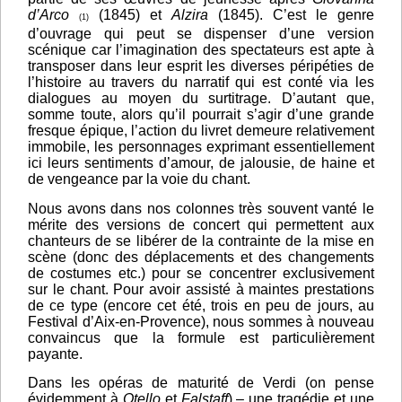
d’Arco
(1845) et
Alzira
(1845). C’est le genre
(1)
d’ouvrage qui peut se dispenser d’une version
scénique car l’imagination des spectateurs est apte à
transposer dans leur esprit les diverses péripéties de
l’histoire au travers du narratif qui est conté via les
dialogues au moyen du surtitrage. D’autant que,
somme toute, alors qu’il pourrait s’agir d’une grande
fresque épique, l’action du livret demeure relativement
immobile, les personnages exprimant essentiellement
ici leurs sentiments d’amour, de jalousie, de haine et
de vengeance par la voie du chant.
Nous avons dans nos colonnes très souvent vanté le
mérite des versions de concert qui permettent aux
chanteurs de se libérer de la contrainte de la mise en
scène (donc des déplacements et des changements
de costumes etc.) pour se concentrer exclusivement
sur le chant. Pour avoir assisté à maintes prestations
de ce type (encore cet été, trois en peu de jours, au
Festival d’Aix-en-Provence), nous sommes à nouveau
convaincus que la formule est particulièrement
payante.
Dans les opéras de maturité de Verdi (on pense
évidemment à
Otello
et
Falstaff
) – une tragédie et une