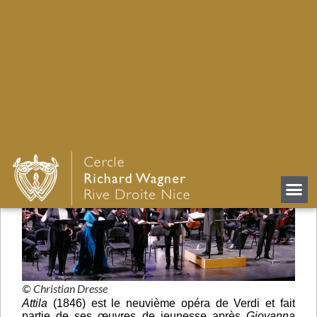
ATTILA DE VERDI À L’OPÉRA
DE MARSEILLE
Retour
© Christian Dresse
Attila
(1846) est le neuvième opéra de Verdi et fait
partie de ses œuvres de jeunesse après
Giovanna