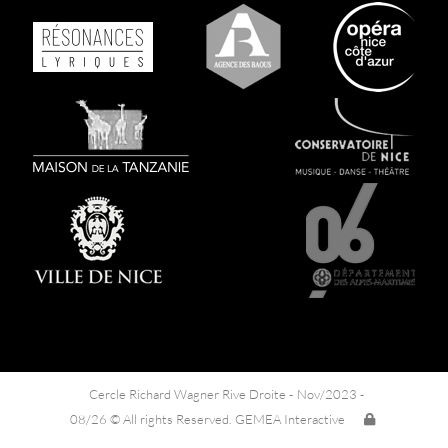
Cercle Richard Wagner Rive Droite -
Nov/2023 -
08/26 © All rights Reserved. GEMEA Interactive