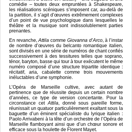
comédie – toutes deux empruntées à Shakespeare,
les réalisations scéniques s’imposent car, au-delà de
la partition, il s’agit d’œuvres extrêmement complexes
d’un point de vue psychologique dans lesquelles le
théâtre et la musique sont indissolublement parties
prenantes.
En revanche,
Attila
comme
Giovanna d’Arco
, à l’instar
de nombre d’œuvres du belcanto romantique italien,
sont divisés en une série de numéros de chant confiés
successivement à des tessitures telles que soprano,
ténor, baryton, basse qui tour à tour exécutent le même
numéro composé d’une structure tripartite identique :
récitatif, aria, cabalette comme trois mouvements
inéluctables d’une symphonie.
L’Opéra de Marseille cultive, avec autant de
pertinence que de réussite depuis un certain nombre
d’années, ce type de version concertante. Pour la
circonstance cet
Attila
, donné sous pareille forme,
réunissait un quatuor particulièrement exaltant sous la
baguette d’un éminent spécialiste du lyrique italien :
Paolo Arrivabeni à la tête d’un orchestre de l’Opéra de
Marseille flamboyant ainsi que d’un chœur sonore et
efficace sous la houlette de Florent Mayet.