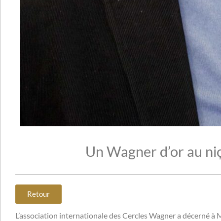
Un Wagner d’or au ni
Retour
L’association internationale des Cercles Wagner a décerné à