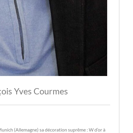
çois Yves Courmes
 Munich (Allemagne) sa décoration suprême : W d’or à